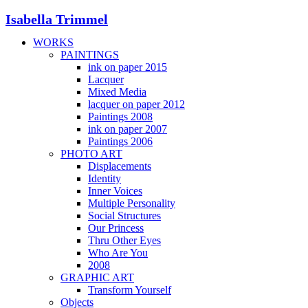
Isabella Trimmel
WORKS
PAINTINGS
ink on paper 2015
Lacquer
Mixed Media
lacquer on paper 2012
Paintings 2008
ink on paper 2007
Paintings 2006
PHOTO ART
Displacements
Identity
Inner Voices
Multiple Personality
Social Structures
Our Princess
Thru Other Eyes
Who Are You
2008
GRAPHIC ART
Transform Yourself
Objects